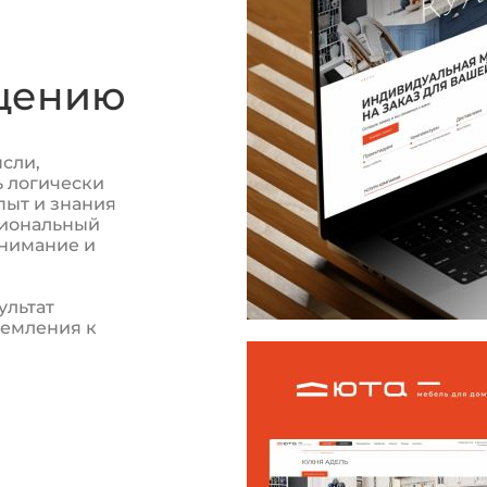
ощению
сли,
 логически
пыт и знания
сиональный
внимание и
ультат
ремления к