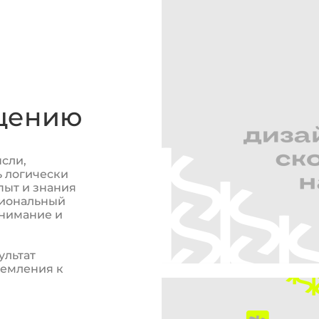
ощению
сли,
 логически
пыт и знания
сиональный
внимание и
ультат
ремления к