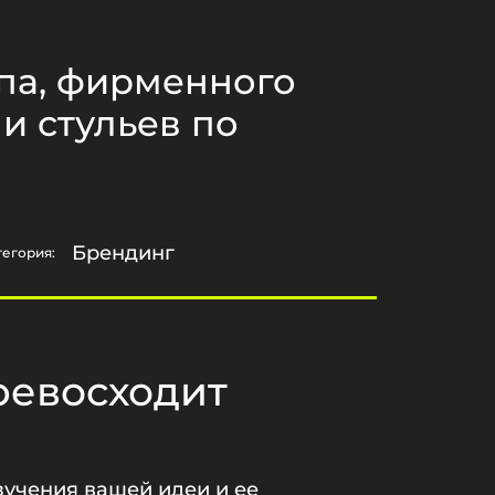
ипа, фирменного
и стульев по
Брендинг
тегория:
ревосходит
зучения вашей идеи и ее