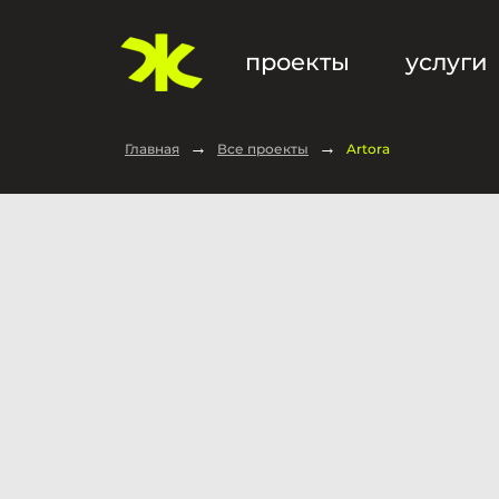
проекты
услуги
→
→
Главная
Все проекты
Artora